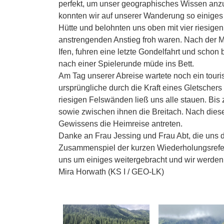
perfekt, um unser geographisches Wissen anz
konnten wir auf unserer Wanderung so einiges 
Hütte und belohnten uns oben mit vier riesige
anstrengenden Anstieg froh waren. Nach der Mi
Ifen, fuhren eine letzte Gondelfahrt und schon 
nach einer Spielerunde müde ins Bett.
Am Tag unserer Abreise wartete noch ein touri
ursprüngliche durch die Kraft eines Gletscher
riesigen Felswänden ließ uns alle stauen. Bi
sowie zwischen ihnen die Breitach. Nach die
Gewissens die Heimreise antreten.
Danke an Frau Jessing und Frau Abt, die uns 
Zusammenspiel der kurzen Wiederholungsrefera
uns um einiges weitergebracht und wir werden
Mira Horwath (KS I / GEO-LK)