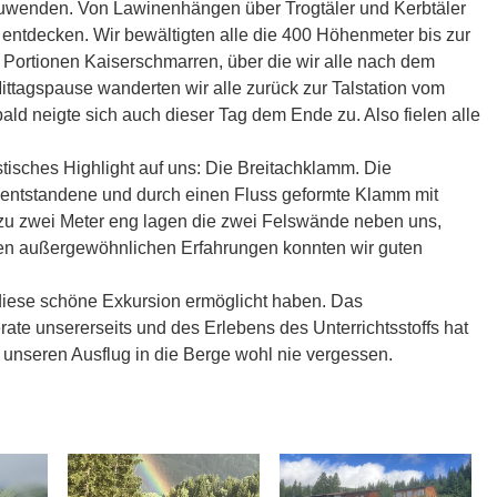
uwenden. Von Lawinenhängen über Trogtäler und Kerbtäler
entdecken. Wir bewältigten alle die 400 Höhenmeter bis zur
n Portionen Kaiserschmarren, über die wir alle nach dem
ttagspause wanderten wir alle zurück zur Talstation vom
bald neigte sich auch dieser Tag dem Ende zu. Also fielen alle
stisches Highlight auf uns: Die Breitachklamm. Die
s entstandene und durch einen Fluss geformte Klamm mit
s zu zwei Meter eng lagen die zwei Felswände neben uns,
sen außergewöhnlichen Erfahrungen konnten wir guten
diese schöne Exkursion ermöglicht haben. Das
te unsererseits und des Erlebens des Unterrichtsstoffs hat
 unseren Ausflug in die Berge wohl nie vergessen.